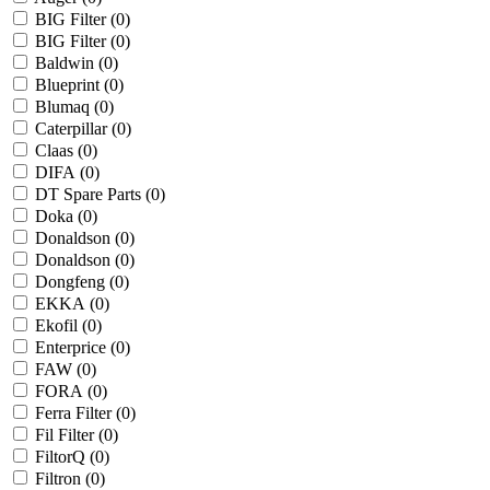
BIG Filter (
0
)
BIG Filter (
0
)
Baldwin (
0
)
Blueprint (
0
)
Blumaq (
0
)
Caterpillar (
0
)
Claas (
0
)
DIFA (
0
)
DT Spare Parts (
0
)
Doka (
0
)
Donaldson (
0
)
Donaldson (
0
)
Dongfeng (
0
)
EKKA (
0
)
Ekofil (
0
)
Enterprice (
0
)
FAW (
0
)
FORA (
0
)
Ferra Filter (
0
)
Fil Filter (
0
)
FiltorQ (
0
)
Filtron (
0
)