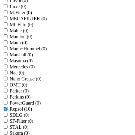
Lovol (
0
)
Luxe (
0
)
M-Filter (
0
)
MECAFILTER (
0
)
MP Filtri (
0
)
Mahle (
0
)
Manitou (
0
)
Mann (
0
)
Mann+Hummel (
0
)
Marshall (
0
)
Masuma (
0
)
Mercedes (
0
)
Nac (
0
)
Nano Grease (
0
)
OMT (
0
)
Parker (
0
)
Perkins (
0
)
PowerGuard (
0
)
Repsol (
10
)
SDLG (
0
)
SF-Filter (
0
)
STAL (
0
)
Sakura (
0
)