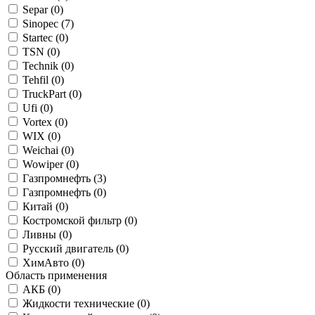
Separ (
0
)
Sinopec (
7
)
Startec (
0
)
TSN (
0
)
Technik (
0
)
Tehfil (
0
)
TruckPart (
0
)
Ufi (
0
)
Vortex (
0
)
WIX (
0
)
Weichai (
0
)
Wowiper (
0
)
Газпромнефть (
3
)
Газпромнефть (
0
)
Китай (
0
)
Костромской фильтр (
0
)
Ливны (
0
)
Русский двигатель (
0
)
ХимАвто (
0
)
Область применения
АКБ (
0
)
Жидкости технические (
0
)