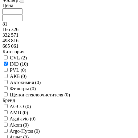
Цена
81
166 326
332 571
498 816
665 061
Категория
CVL (
2
)
IND (
10
)
PVL (
0
)
АКБ (
0
)
Автохимия (
0
)
Фильтры (
0
)
Щетки стеклоочистителя (
0
)
Бренд
AGCO (
0
)
AMD (
0
)
Agat avto (
0
)
Akom (
0
)
Argo-Hytos (
0
)
Auger (
0
)