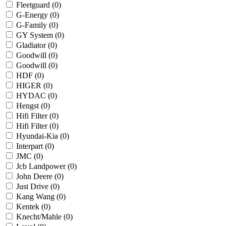
Fleetguard (
0
)
G-Energy (
0
)
G-Family (
0
)
GY System (
0
)
Gladiator (
0
)
Goodwill (
0
)
Goodwill (
0
)
HDF (
0
)
HIGER (
0
)
HYDAC (
0
)
Hengst (
0
)
Hifi Filter (
0
)
Hifi Filter (
0
)
Hyundai-Kia (
0
)
Interpart (
0
)
JMC (
0
)
Jcb Landpower (
0
)
John Deere (
0
)
Just Drive (
0
)
Kang Wang (
0
)
Kentek (
0
)
Knecht/Mahle (
0
)