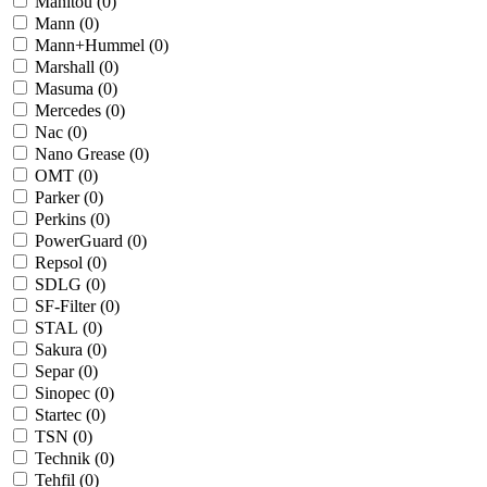
Manitou (
0
)
Mann (
0
)
Mann+Hummel (
0
)
Marshall (
0
)
Masuma (
0
)
Mercedes (
0
)
Nac (
0
)
Nano Grease (
0
)
OMT (
0
)
Parker (
0
)
Perkins (
0
)
PowerGuard (
0
)
Repsol (
0
)
SDLG (
0
)
SF-Filter (
0
)
STAL (
0
)
Sakura (
0
)
Separ (
0
)
Sinopec (
0
)
Startec (
0
)
TSN (
0
)
Technik (
0
)
Tehfil (
0
)