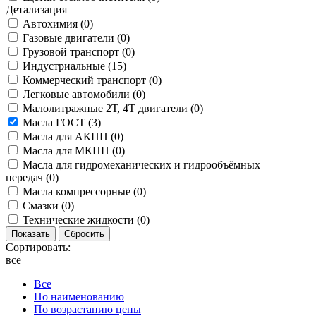
Детализация
Автохимия (
0
)
Газовые двигатели (
0
)
Грузовой транспорт (
0
)
Индустриальные (
15
)
Коммерческий транспорт (
0
)
Легковые автомобили (
0
)
Малолитражные 2Т, 4Т двигатели (
0
)
Масла ГОСТ (
3
)
Масла для АКПП (
0
)
Масла для МКПП (
0
)
Масла для гидромеханических и гидрообъёмных
передач (
0
)
Масла компрессорные (
0
)
Смазки (
0
)
Технические жидкости (
0
)
Сортировать:
все
Все
По наименованию
По возрастанию цены