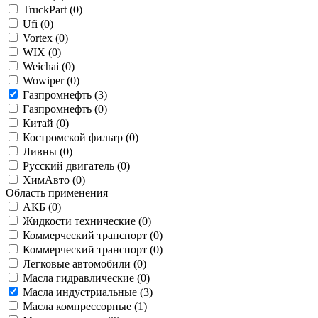
TruckPart (
0
)
Ufi (
0
)
Vortex (
0
)
WIX (
0
)
Weichai (
0
)
Wowiper (
0
)
Газпромнефть (
3
)
Газпромнефть (
0
)
Китай (
0
)
Костромской фильтр (
0
)
Ливны (
0
)
Русский двигатель (
0
)
ХимАвто (
0
)
Область применения
АКБ (
0
)
Жидкости технические (
0
)
Коммерческий транспорт (
0
)
Коммерческий транспорт (
0
)
Легковые автомобили (
0
)
Масла гидравлические (
0
)
Масла индустриальные (
3
)
Масла компрессорные (
1
)