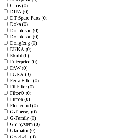
Claas (
0
)
DIFA (
0
)
DT Spare Parts (
0
)
Doka (
0
)
Donaldson (
0
)
Donaldson (
0
)
Dongfeng (
0
)
EKKA (
0
)
Ekofil (
0
)
Enterprice (
0
)
FAW (
0
)
FORA (
0
)
Ferra Filter (
0
)
Fil Filter (
0
)
FiltorQ (
0
)
Filtron (
0
)
Fleetguard (
0
)
G-Energy (
0
)
G-Family (
0
)
GY System (
0
)
Gladiator (
0
)
Goodwill (
0
)