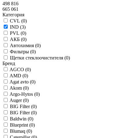
498 816
665 061
Категория
CVL (
0
)
IND (
3
)
PVL (
0
)
АКБ (
0
)
Автохимия (
0
)
Фильтры (
0
)
Щетки стеклоочистителя (
0
)
Бренд
AGCO (
0
)
AMD (
0
)
Agat avto (
0
)
Akom (
0
)
Argo-Hytos (
0
)
Auger (
0
)
BIG Filter (
0
)
BIG Filter (
0
)
Baldwin (
0
)
Blueprint (
0
)
Blumaq (
0
)
Caterpillar (
0
)