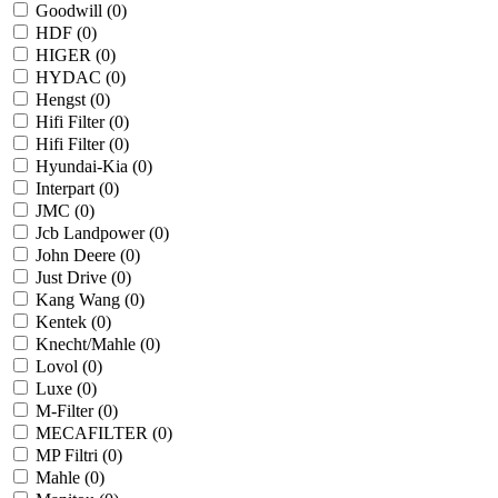
Goodwill (
0
)
HDF (
0
)
HIGER (
0
)
HYDAC (
0
)
Hengst (
0
)
Hifi Filter (
0
)
Hifi Filter (
0
)
Hyundai-Kia (
0
)
Interpart (
0
)
JMC (
0
)
Jcb Landpower (
0
)
John Deere (
0
)
Just Drive (
0
)
Kang Wang (
0
)
Kentek (
0
)
Knecht/Mahle (
0
)
Lovol (
0
)
Luxe (
0
)
M-Filter (
0
)
MECAFILTER (
0
)
MP Filtri (
0
)
Mahle (
0
)