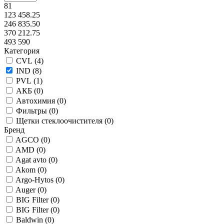
81
123 458.25
246 835.50
370 212.75
493 590
Категория
CVL (
4
)
IND (
8
)
PVL (
1
)
АКБ (
0
)
Автохимия (
0
)
Фильтры (
0
)
Щетки стеклоочистителя (
0
)
Бренд
AGCO (
0
)
AMD (
0
)
Agat avto (
0
)
Akom (
0
)
Argo-Hytos (
0
)
Auger (
0
)
BIG Filter (
0
)
BIG Filter (
0
)
Baldwin (
0
)