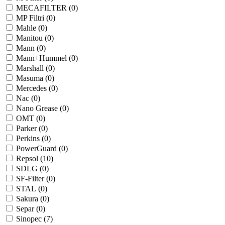
MECAFILTER (
0
)
MP Filtri (
0
)
Mahle (
0
)
Manitou (
0
)
Mann (
0
)
Mann+Hummel (
0
)
Marshall (
0
)
Masuma (
0
)
Mercedes (
0
)
Nac (
0
)
Nano Grease (
0
)
OMT (
0
)
Parker (
0
)
Perkins (
0
)
PowerGuard (
0
)
Repsol (
10
)
SDLG (
0
)
SF-Filter (
0
)
STAL (
0
)
Sakura (
0
)
Separ (
0
)
Sinopec (
7
)