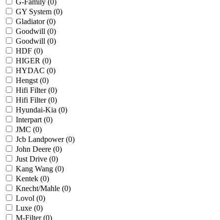
G-Family (
0
)
GY System (
0
)
Gladiator (
0
)
Goodwill (
0
)
Goodwill (
0
)
HDF (
0
)
HIGER (
0
)
HYDAC (
0
)
Hengst (
0
)
Hifi Filter (
0
)
Hifi Filter (
0
)
Hyundai-Kia (
0
)
Interpart (
0
)
JMC (
0
)
Jcb Landpower (
0
)
John Deere (
0
)
Just Drive (
0
)
Kang Wang (
0
)
Kentek (
0
)
Knecht/Mahle (
0
)
Lovol (
0
)
Luxe (
0
)
M-Filter (
0
)