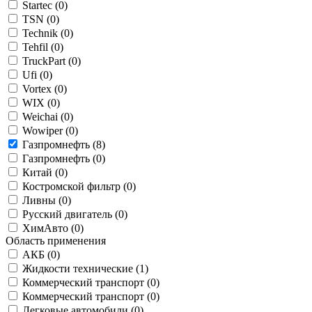
Startec (
0
)
TSN (
0
)
Technik (
0
)
Tehfil (
0
)
TruckPart (
0
)
Ufi (
0
)
Vortex (
0
)
WIX (
0
)
Weichai (
0
)
Wowiper (
0
)
Газпромнефть (
8
)
Газпромнефть (
0
)
Китай (
0
)
Костромской фильтр (
0
)
Ливны (
0
)
Русский двигатель (
0
)
ХимАвто (
0
)
Область применения
АКБ (
0
)
Жидкости технические (
1
)
Коммерческий транспорт (
0
)
Коммерческий транспорт (
0
)
Легковые автомобили (
0
)