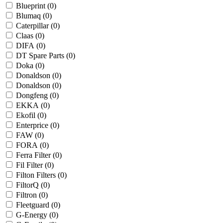
Blueprint (
0
)
Blumaq (
0
)
Caterpillar (
0
)
Claas (
0
)
DIFA (
0
)
DT Spare Parts (
0
)
Doka (
0
)
Donaldson (
0
)
Donaldson (
0
)
Dongfeng (
0
)
EKKA (
0
)
Ekofil (
0
)
Enterprice (
0
)
FAW (
0
)
FORA (
0
)
Ferra Filter (
0
)
Fil Filter (
0
)
Filton Filters (
0
)
FiltorQ (
0
)
Filtron (
0
)
Fleetguard (
0
)
G-Energy (
0
)