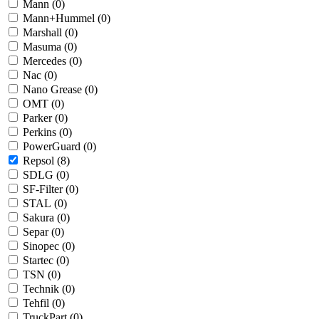
Mann (
0
)
Mann+Hummel (
0
)
Marshall (
0
)
Masuma (
0
)
Mercedes (
0
)
Nac (
0
)
Nano Grease (
0
)
OMT (
0
)
Parker (
0
)
Perkins (
0
)
PowerGuard (
0
)
Repsol (
8
)
SDLG (
0
)
SF-Filter (
0
)
STAL (
0
)
Sakura (
0
)
Separ (
0
)
Sinopec (
0
)
Startec (
0
)
TSN (
0
)
Technik (
0
)
Tehfil (
0
)
TruckPart (
0
)