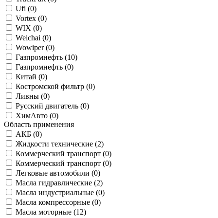
Ufi (
0
)
Vortex (
0
)
WIX (
0
)
Weichai (
0
)
Wowiper (
0
)
Газпромнефть (
10
)
Газпромнефть (
0
)
Китай (
0
)
Костромской фильтр (
0
)
Ливны (
0
)
Русский двигатель (
0
)
ХимАвто (
0
)
Область применения
АКБ (
0
)
Жидкости технические (
2
)
Коммерческий транспорт (
0
)
Коммерческий транспорт (
0
)
Легковые автомобили (
0
)
Масла гидравлические (
2
)
Масла индустриальные (
0
)
Масла компрессорные (
0
)
Масла моторные (
12
)