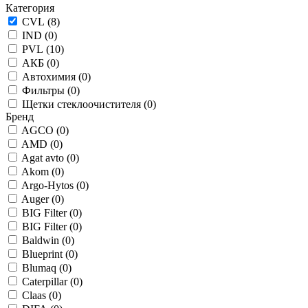
Категория
CVL (
8
)
IND (
0
)
PVL (
10
)
АКБ (
0
)
Автохимия (
0
)
Фильтры (
0
)
Щетки стеклоочистителя (
0
)
Бренд
AGCO (
0
)
AMD (
0
)
Agat avto (
0
)
Akom (
0
)
Argo-Hytos (
0
)
Auger (
0
)
BIG Filter (
0
)
BIG Filter (
0
)
Baldwin (
0
)
Blueprint (
0
)
Blumaq (
0
)
Caterpillar (
0
)
Claas (
0
)