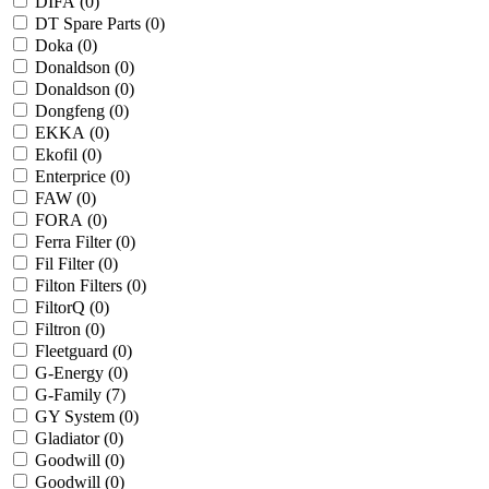
DIFA (
0
)
DT Spare Parts (
0
)
Doka (
0
)
Donaldson (
0
)
Donaldson (
0
)
Dongfeng (
0
)
EKKA (
0
)
Ekofil (
0
)
Enterprice (
0
)
FAW (
0
)
FORA (
0
)
Ferra Filter (
0
)
Fil Filter (
0
)
Filton Filters (
0
)
FiltorQ (
0
)
Filtron (
0
)
Fleetguard (
0
)
G-Energy (
0
)
G-Family (
7
)
GY System (
0
)
Gladiator (
0
)
Goodwill (
0
)
Goodwill (
0
)