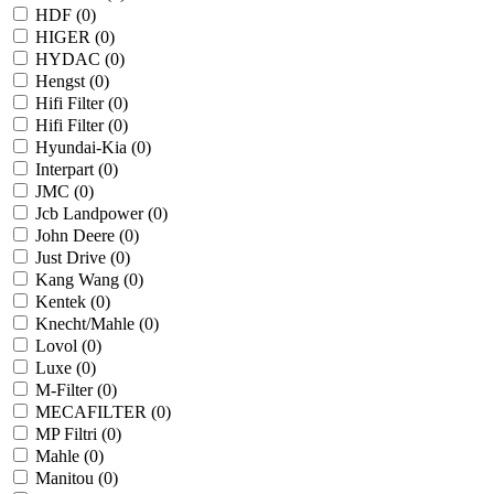
HDF (
0
)
HIGER (
0
)
HYDAC (
0
)
Hengst (
0
)
Hifi Filter (
0
)
Hifi Filter (
0
)
Hyundai-Kia (
0
)
Interpart (
0
)
JMC (
0
)
Jcb Landpower (
0
)
John Deere (
0
)
Just Drive (
0
)
Kang Wang (
0
)
Kentek (
0
)
Knecht/Mahle (
0
)
Lovol (
0
)
Luxe (
0
)
M-Filter (
0
)
MECAFILTER (
0
)
MP Filtri (
0
)
Mahle (
0
)
Manitou (
0
)