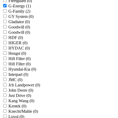
Fleetguard (
0
)
G-Energy (
1
)
G-Family (
2
)
GY System (
0
)
Gladiator (
0
)
Goodwill (
0
)
Goodwill (
0
)
HDF (
0
)
HIGER (
0
)
HYDAC (
0
)
Hengst (
0
)
Hifi Filter (
0
)
Hifi Filter (
0
)
Hyundai-Kia (
0
)
Interpart (
0
)
JMC (
0
)
Jcb Landpower (
0
)
John Deere (
0
)
Just Drive (
0
)
Kang Wang (
0
)
Kentek (
0
)
Knecht/Mahle (
0
)
Lovol (
0
)