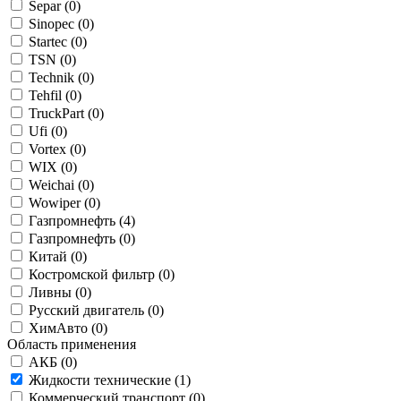
Separ (
0
)
Sinopec (
0
)
Startec (
0
)
TSN (
0
)
Technik (
0
)
Tehfil (
0
)
TruckPart (
0
)
Ufi (
0
)
Vortex (
0
)
WIX (
0
)
Weichai (
0
)
Wowiper (
0
)
Газпромнефть (
4
)
Газпромнефть (
0
)
Китай (
0
)
Костромской фильтр (
0
)
Ливны (
0
)
Русский двигатель (
0
)
ХимАвто (
0
)
Область применения
АКБ (
0
)
Жидкости технические (
1
)
Коммерческий транспорт (
0
)