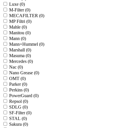
Luxe (
0
)
M-Filter (
0
)
MECAFILTER (
0
)
MP Filtri (
0
)
Mahle (
0
)
Manitou (
0
)
Mann (
0
)
Mann+Hummel (
0
)
Marshall (
0
)
Masuma (
0
)
Mercedes (
0
)
Nac (
0
)
Nano Grease (
0
)
OMT (
0
)
Parker (
0
)
Perkins (
0
)
PowerGuard (
0
)
Repsol (
0
)
SDLG (
0
)
SF-Filter (
0
)
STAL (
0
)
Sakura (
0
)