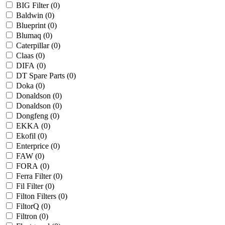
BIG Filter (
0
)
Baldwin (
0
)
Blueprint (
0
)
Blumaq (
0
)
Caterpillar (
0
)
Claas (
0
)
DIFA (
0
)
DT Spare Parts (
0
)
Doka (
0
)
Donaldson (
0
)
Donaldson (
0
)
Dongfeng (
0
)
EKKA (
0
)
Ekofil (
0
)
Enterprice (
0
)
FAW (
0
)
FORA (
0
)
Ferra Filter (
0
)
Fil Filter (
0
)
Filton Filters (
0
)
FiltorQ (
0
)
Filtron (
0
)