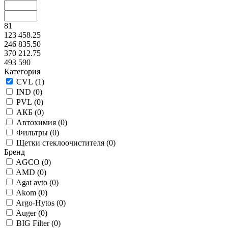
81
123 458.25
246 835.50
370 212.75
493 590
Категория
CVL (
1
)
IND (
0
)
PVL (
0
)
АКБ (
0
)
Автохимия (
0
)
Фильтры (
0
)
Щетки стеклоочистителя (
0
)
Бренд
AGCO (
0
)
AMD (
0
)
Agat avto (
0
)
Akom (
0
)
Argo-Hytos (
0
)
Auger (
0
)
BIG Filter (
0
)