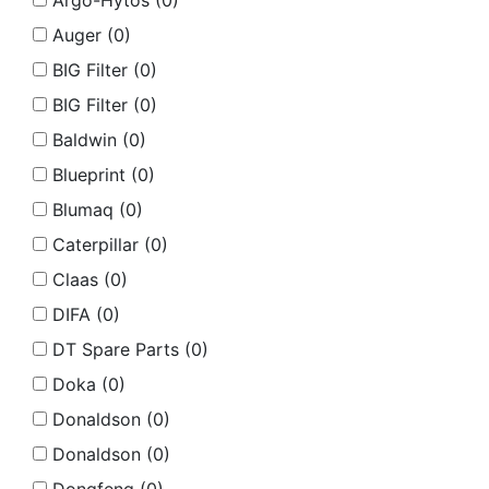
Argo-Hytos (
0
)
Auger (
0
)
BIG Filter (
0
)
BIG Filter (
0
)
Baldwin (
0
)
Blueprint (
0
)
Blumaq (
0
)
Caterpillar (
0
)
Claas (
0
)
DIFA (
0
)
DT Spare Parts (
0
)
Doka (
0
)
Donaldson (
0
)
Donaldson (
0
)