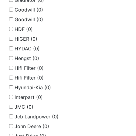
Gladiator (
0
)
Goodwill (
0
)
Goodwill (
0
)
HDF (
0
)
HIGER (
0
)
HYDAC (
0
)
Hengst (
0
)
Hifi Filter (
0
)
Hifi Filter (
0
)
Hyundai-Kia (
0
)
Interpart (
0
)
JMC (
0
)
Jcb Landpower (
0
)
John Deere (
0
)