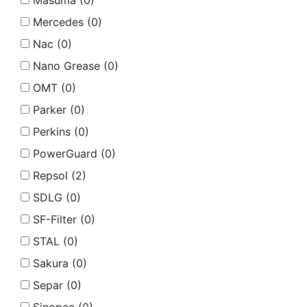
Masuma (
0
)
Mercedes (
0
)
Nac (
0
)
Nano Grease (
0
)
OMT (
0
)
Parker (
0
)
Perkins (
0
)
PowerGuard (
0
)
Repsol (
2
)
SDLG (
0
)
SF-Filter (
0
)
STAL (
0
)
Sakura (
0
)
Separ (
0
)