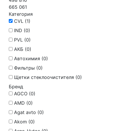
498 816
665 061
Категория
CVL (
1
)
IND (
0
)
PVL (
0
)
АКБ (
0
)
Автохимия (
0
)
Фильтры (
0
)
Щетки стеклоочистителя (
0
)
Бренд
AGCO (
0
)
AMD (
0
)
Agat avto (
0
)
Akom (
0
)