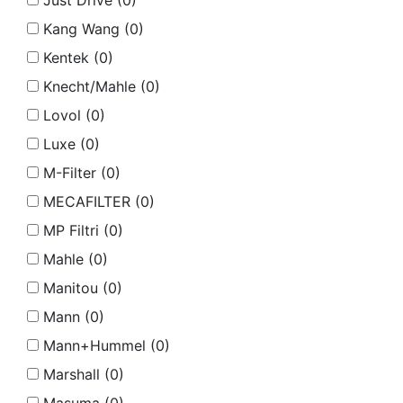
Just Drive (
0
)
Kang Wang (
0
)
Kentek (
0
)
Knecht/Mahle (
0
)
Lovol (
0
)
Luxe (
0
)
M-Filter (
0
)
MECAFILTER (
0
)
MP Filtri (
0
)
Mahle (
0
)
Manitou (
0
)
Mann (
0
)
Mann+Hummel (
0
)
Marshall (
0
)