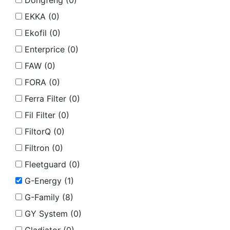
Dongfeng (
0
)
EKKA (
0
)
Ekofil (
0
)
Enterprice (
0
)
FAW (
0
)
FORA (
0
)
Ferra Filter (
0
)
Fil Filter (
0
)
FiltorQ (
0
)
Filtron (
0
)
Fleetguard (
0
)
G-Energy (
1
)
G-Family (
8
)
GY System (
0
)