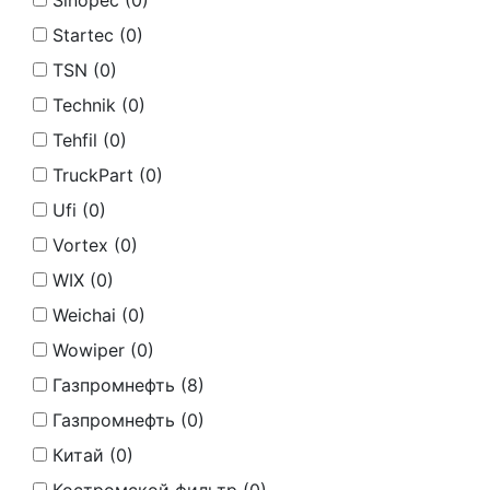
Sinopec (
0
)
Startec (
0
)
TSN (
0
)
Technik (
0
)
Tehfil (
0
)
TruckPart (
0
)
Ufi (
0
)
Vortex (
0
)
WIX (
0
)
Weichai (
0
)
Wowiper (
0
)
Газпромнефть (
8
)
Газпромнефть (
0
)
Китай (
0
)