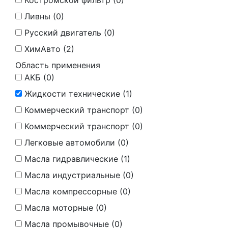
Костромской фильтр (
0
)
Ливны (
0
)
Русский двигатель (
0
)
ХимАвто (
2
)
Область применения
АКБ (
0
)
Жидкости технические (
1
)
Коммерческий транспорт (
0
)
Коммерческий транспорт (
0
)
Легковые автомобили (
0
)
Масла гидравлические (
1
)
Масла индустриальные (
0
)
Масла компрессорные (
0
)
Масла моторные (
0
)
Масла промывочные (
0
)