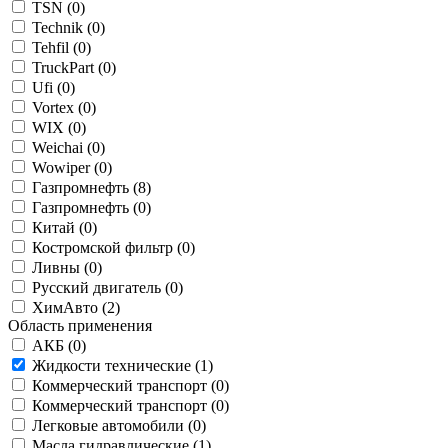
TSN (
0
)
Technik (
0
)
Tehfil (
0
)
TruckPart (
0
)
Ufi (
0
)
Vortex (
0
)
WIX (
0
)
Weichai (
0
)
Wowiper (
0
)
Газпромнефть (
8
)
Газпромнефть (
0
)
Китай (
0
)
Костромской фильтр (
0
)
Ливны (
0
)
Русский двигатель (
0
)
ХимАвто (
2
)
Область применения
АКБ (
0
)
Жидкости технические (
1
)
Коммерческий транспорт (
0
)
Коммерческий транспорт (
0
)
Легковые автомобили (
0
)
Масла гидравлические (
1
)