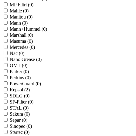
MP Filtri (
0
)
Mahle (
0
)
Manitou (
0
)
Mann (
0
)
Mann+Hummel (
0
)
Marshall (
0
)
Masuma (
0
)
Mercedes (
0
)
Nac (
0
)
Nano Grease (
0
)
OMT (
0
)
Parker (
0
)
Perkins (
0
)
PowerGuard (
0
)
Repsol (
2
)
SDLG (
0
)
SF-Filter (
0
)
STAL (
0
)
Sakura (
0
)
Separ (
0
)
Sinopec (
0
)
Startec (
0
)