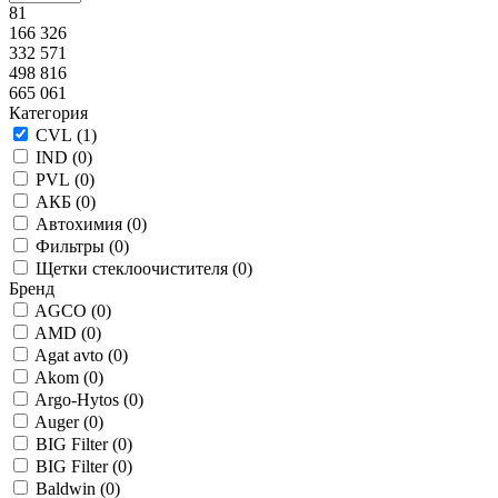
81
166 326
332 571
498 816
665 061
Категория
CVL (
1
)
IND (
0
)
PVL (
0
)
АКБ (
0
)
Автохимия (
0
)
Фильтры (
0
)
Щетки стеклоочистителя (
0
)
Бренд
AGCO (
0
)
AMD (
0
)
Agat avto (
0
)
Akom (
0
)
Argo-Hytos (
0
)
Auger (
0
)
BIG Filter (
0
)
BIG Filter (
0
)
Baldwin (
0
)