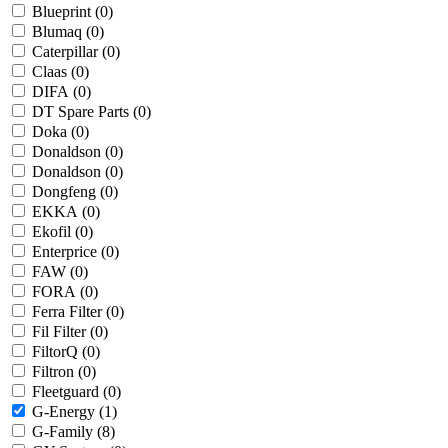
Blueprint (
0
)
Blumaq (
0
)
Caterpillar (
0
)
Claas (
0
)
DIFA (
0
)
DT Spare Parts (
0
)
Doka (
0
)
Donaldson (
0
)
Donaldson (
0
)
Dongfeng (
0
)
EKKA (
0
)
Ekofil (
0
)
Enterprice (
0
)
FAW (
0
)
FORA (
0
)
Ferra Filter (
0
)
Fil Filter (
0
)
FiltorQ (
0
)
Filtron (
0
)
Fleetguard (
0
)
G-Energy (
1
)
G-Family (
8
)