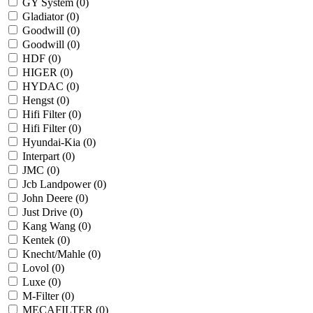
GY System (
0
)
Gladiator (
0
)
Goodwill (
0
)
Goodwill (
0
)
HDF (
0
)
HIGER (
0
)
HYDAC (
0
)
Hengst (
0
)
Hifi Filter (
0
)
Hifi Filter (
0
)
Hyundai-Kia (
0
)
Interpart (
0
)
JMC (
0
)
Jcb Landpower (
0
)
John Deere (
0
)
Just Drive (
0
)
Kang Wang (
0
)
Kentek (
0
)
Knecht/Mahle (
0
)
Lovol (
0
)
Luxe (
0
)
M-Filter (
0
)
MECAFILTER (
0
)