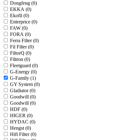
Dongfeng (
0
)
EKKA (
0
)
Ekofil (
0
)
Enterprice (
0
)
FAW (
0
)
FORA (
0
)
Ferra Filter (
0
)
Fil Filter (
0
)
FiltorQ (
0
)
Filtron (
0
)
Fleetguard (
0
)
G-Energy (
0
)
G-Family (
1
)
GY System (
0
)
Gladiator (
0
)
Goodwill (
0
)
Goodwill (
0
)
HDF (
0
)
HIGER (
0
)
HYDAC (
0
)
Hengst (
0
)
Hifi Filter (
0
)