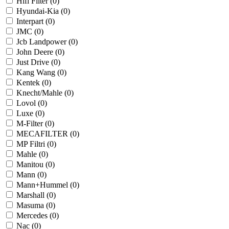
Hifi Filter (
0
)
Hyundai-Kia (
0
)
Interpart (
0
)
JMC (
0
)
Jcb Landpower (
0
)
John Deere (
0
)
Just Drive (
0
)
Kang Wang (
0
)
Kentek (
0
)
Knecht/Mahle (
0
)
Lovol (
0
)
Luxe (
0
)
M-Filter (
0
)
MECAFILTER (
0
)
MP Filtri (
0
)
Mahle (
0
)
Manitou (
0
)
Mann (
0
)
Mann+Hummel (
0
)
Marshall (
0
)
Masuma (
0
)
Mercedes (
0
)
Nac (
0
)