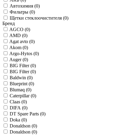
Автохимия (
0
)
Фильтры (
0
)
Щетки стеклоочистителя (
0
)
Бренд
AGCO (
0
)
AMD (
0
)
Agat avto (
0
)
Akom (
0
)
Argo-Hytos (
0
)
Auger (
0
)
BIG Filter (
0
)
BIG Filter (
0
)
Baldwin (
0
)
Blueprint (
0
)
Blumaq (
0
)
Caterpillar (
0
)
Claas (
0
)
DIFA (
0
)
DT Spare Parts (
0
)
Doka (
0
)
Donaldson (
0
)
Donaldson (
0
)