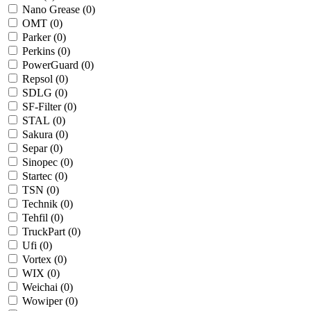
Nano Grease (
0
)
OMT (
0
)
Parker (
0
)
Perkins (
0
)
PowerGuard (
0
)
Repsol (
0
)
SDLG (
0
)
SF-Filter (
0
)
STAL (
0
)
Sakura (
0
)
Separ (
0
)
Sinopec (
0
)
Startec (
0
)
TSN (
0
)
Technik (
0
)
Tehfil (
0
)
TruckPart (
0
)
Ufi (
0
)
Vortex (
0
)
WIX (
0
)
Weichai (
0
)
Wowiper (
0
)