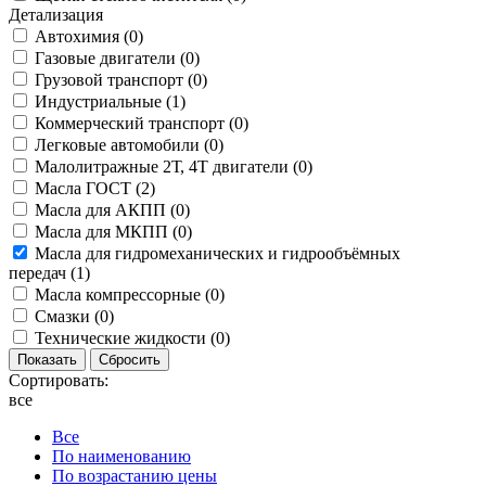
Детализация
Автохимия (
0
)
Газовые двигатели (
0
)
Грузовой транспорт (
0
)
Индустриальные (
1
)
Коммерческий транспорт (
0
)
Легковые автомобили (
0
)
Малолитражные 2Т, 4Т двигатели (
0
)
Масла ГОСТ (
2
)
Масла для АКПП (
0
)
Масла для МКПП (
0
)
Масла для гидромеханических и гидрообъёмных
передач (
1
)
Масла компрессорные (
0
)
Смазки (
0
)
Технические жидкости (
0
)
Сортировать:
все
Все
По наименованию
По возрастанию цены