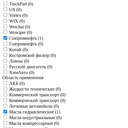
TruckPart (
0
)
Ufi (
0
)
Vortex (
0
)
WIX (
0
)
Weichai (
0
)
Wowiper (
0
)
Газпромнефть (
1
)
Газпромнефть (
0
)
Китай (
0
)
Костромской фильтр (
0
)
Ливны (
0
)
Русский двигатель (
0
)
ХимАвто (
0
)
Область применения
АКБ (
0
)
Жидкости технические (
0
)
Коммерческий транспорт (
0
)
Коммерческий транспорт (
0
)
Легковые автомобили (
0
)
Масла гидравлические (
1
)
Масла индустриальные (
0
)
Масла компрессорные (
0
)