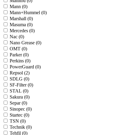
Manitou (
0
)
Mann (
0
)
Mann+Hummel (
0
)
Marshall (
0
)
Masuma (
0
)
Mercedes (
0
)
Nac (
0
)
Nano Grease (
0
)
OMT (
0
)
Parker (
0
)
Perkins (
0
)
PowerGuard (
0
)
Repsol (
2
)
SDLG (
0
)
SF-Filter (
0
)
STAL (
0
)
Sakura (
0
)
Separ (
0
)
Sinopec (
0
)
Startec (
0
)
TSN (
0
)
Technik (
0
)
Tehfil (
0
)