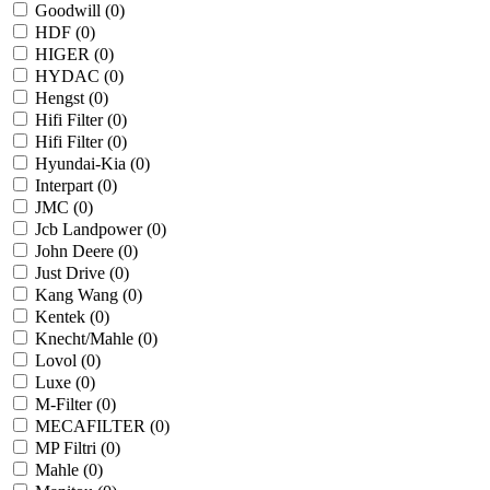
Goodwill (
0
)
HDF (
0
)
HIGER (
0
)
HYDAC (
0
)
Hengst (
0
)
Hifi Filter (
0
)
Hifi Filter (
0
)
Hyundai-Kia (
0
)
Interpart (
0
)
JMC (
0
)
Jcb Landpower (
0
)
John Deere (
0
)
Just Drive (
0
)
Kang Wang (
0
)
Kentek (
0
)
Knecht/Mahle (
0
)
Lovol (
0
)
Luxe (
0
)
M-Filter (
0
)
MECAFILTER (
0
)
MP Filtri (
0
)
Mahle (
0
)