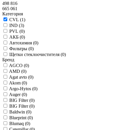
498 816
665 061
Категория
CVL (
1
)
IND (
3
)
PVL (
0
)
АКБ (
0
)
Автохимия (
0
)
Фильтры (
0
)
Щетки стеклоочистителя (
0
)
Бренд
AGCO (
0
)
AMD (
0
)
Agat avto (
0
)
Akom (
0
)
Argo-Hytos (
0
)
Auger (
0
)
BIG Filter (
0
)
BIG Filter (
0
)
Baldwin (
0
)
Blueprint (
0
)
Blumaq (
0
)
Caterpillar (
0
)