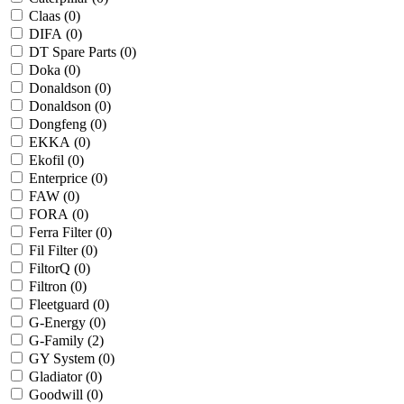
Claas (
0
)
DIFA (
0
)
DT Spare Parts (
0
)
Doka (
0
)
Donaldson (
0
)
Donaldson (
0
)
Dongfeng (
0
)
EKKA (
0
)
Ekofil (
0
)
Enterprice (
0
)
FAW (
0
)
FORA (
0
)
Ferra Filter (
0
)
Fil Filter (
0
)
FiltorQ (
0
)
Filtron (
0
)
Fleetguard (
0
)
G-Energy (
0
)
G-Family (
2
)
GY System (
0
)
Gladiator (
0
)
Goodwill (
0
)