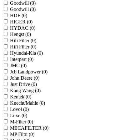
Goodwill (
0
)
Goodwill (
0
)
HDF (
0
)
HIGER (
0
)
HYDAC (
0
)
Hengst (
0
)
Hifi Filter (
0
)
Hifi Filter (
0
)
Hyundai-Kia (
0
)
Interpart (
0
)
JMC (
0
)
Jcb Landpower (
0
)
John Deere (
0
)
Just Drive (
0
)
Kang Wang (
0
)
Kentek (
0
)
Knecht/Mahle (
0
)
Lovol (
0
)
Luxe (
0
)
M-Filter (
0
)
MECAFILTER (
0
)
MP Filtri (
0
)