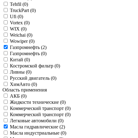
Tehfil (
0
)
TruckPart (
0
)
Ufi (
0
)
Vortex (
0
)
WIX (
0
)
Weichai (
0
)
Wowiper (
0
)
Газпромнефть (
2
)
Газпромнефть (
0
)
Китай (
0
)
Костромской фильтр (
0
)
Ливны (
0
)
Русский двигатель (
0
)
ХимАвто (
0
)
Область применения
АКБ (
0
)
Жидкости технические (
0
)
Коммерческий транспорт (
0
)
Коммерческий транспорт (
0
)
Легковые автомобили (
0
)
Масла гидравлические (
2
)
Масла индустриальные (
0
)