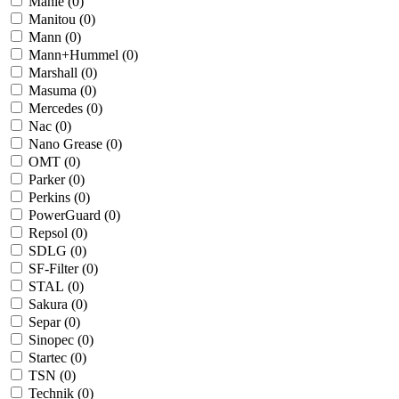
Mahle (
0
)
Manitou (
0
)
Mann (
0
)
Mann+Hummel (
0
)
Marshall (
0
)
Masuma (
0
)
Mercedes (
0
)
Nac (
0
)
Nano Grease (
0
)
OMT (
0
)
Parker (
0
)
Perkins (
0
)
PowerGuard (
0
)
Repsol (
0
)
SDLG (
0
)
SF-Filter (
0
)
STAL (
0
)
Sakura (
0
)
Separ (
0
)
Sinopec (
0
)
Startec (
0
)
TSN (
0
)
Technik (
0
)