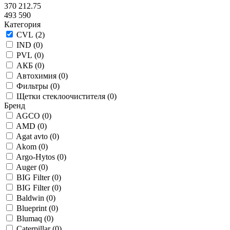
370 212.75
493 590
Категория
CVL (
2
)
IND (
0
)
PVL (
0
)
АКБ (
0
)
Автохимия (
0
)
Фильтры (
0
)
Щетки стеклоочистителя (
0
)
Бренд
AGCO (
0
)
AMD (
0
)
Agat avto (
0
)
Akom (
0
)
Argo-Hytos (
0
)
Auger (
0
)
BIG Filter (
0
)
BIG Filter (
0
)
Baldwin (
0
)
Blueprint (
0
)
Blumaq (
0
)
Caterpillar (
0
)