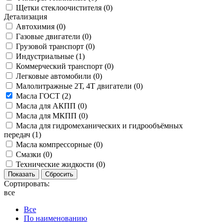
Щетки стеклоочистителя (
0
)
Детализация
Автохимия (
0
)
Газовые двигатели (
0
)
Грузовой транспорт (
0
)
Индустриальные (
1
)
Коммерческий транспорт (
0
)
Легковые автомобили (
0
)
Малолитражные 2Т, 4Т двигатели (
0
)
Масла ГОСТ (
2
)
Масла для АКПП (
0
)
Масла для МКПП (
0
)
Масла для гидромеханических и гидрообъёмных
передач (
1
)
Масла компрессорные (
0
)
Смазки (
0
)
Технические жидкости (
0
)
Сортировать:
все
Все
По наименованию