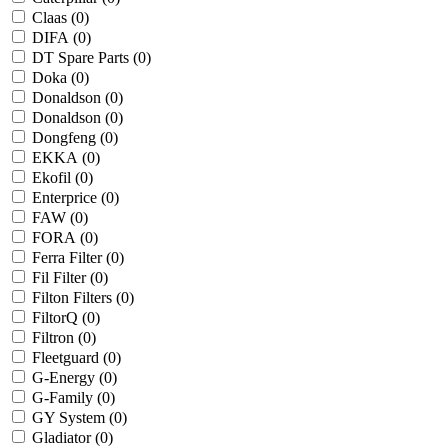
Claas (
0
)
DIFA (
0
)
DT Spare Parts (
0
)
Doka (
0
)
Donaldson (
0
)
Donaldson (
0
)
Dongfeng (
0
)
EKKA (
0
)
Ekofil (
0
)
Enterprice (
0
)
FAW (
0
)
FORA (
0
)
Ferra Filter (
0
)
Fil Filter (
0
)
Filton Filters (
0
)
FiltorQ (
0
)
Filtron (
0
)
Fleetguard (
0
)
G-Energy (
0
)
G-Family (
0
)
GY System (
0
)
Gladiator (
0
)