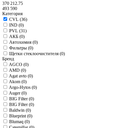
370 212.75
493 590
Категория
CVL (
36
)
IND (
0
)
PVL (
31
)
АКБ (
0
)
Автохимия (
0
)
Фильтры (
0
)
Щетки стеклоочистителя (
0
)
Бренд
AGCO (
0
)
AMD (
0
)
Agat avto (
0
)
Akom (
0
)
Argo-Hytos (
0
)
Auger (
0
)
BIG Filter (
0
)
BIG Filter (
0
)
Baldwin (
0
)
Blueprint (
0
)
Blumaq (
0
)
Caterpillar (
0
)