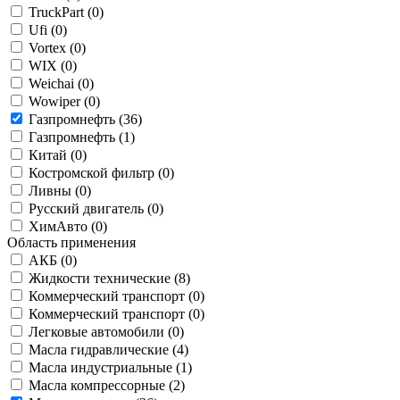
TruckPart (
0
)
Ufi (
0
)
Vortex (
0
)
WIX (
0
)
Weichai (
0
)
Wowiper (
0
)
Газпромнефть (
36
)
Газпромнефть (
1
)
Китай (
0
)
Костромской фильтр (
0
)
Ливны (
0
)
Русский двигатель (
0
)
ХимАвто (
0
)
Область применения
АКБ (
0
)
Жидкости технические (
8
)
Коммерческий транспорт (
0
)
Коммерческий транспорт (
0
)
Легковые автомобили (
0
)
Масла гидравлические (
4
)
Масла индустриальные (
1
)
Масла компрессорные (
2
)