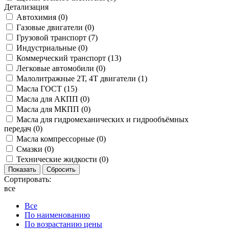
Детализация
Автохимия (
0
)
Газовые двигатели (
0
)
Грузовой транспорт (
7
)
Индустриальные (
0
)
Коммерческий транспорт (
13
)
Легковые автомобили (
0
)
Малолитражные 2Т, 4Т двигатели (
1
)
Масла ГОСТ (
15
)
Масла для АКПП (
0
)
Масла для МКПП (
0
)
Масла для гидромеханических и гидрообъёмных
передач (
0
)
Масла компрессорные (
0
)
Смазки (
0
)
Технические жидкости (
0
)
Сортировать:
все
Все
По наименованию
По возрастанию цены