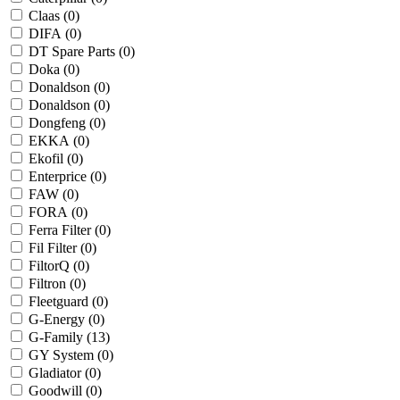
Claas (
0
)
DIFA (
0
)
DT Spare Parts (
0
)
Doka (
0
)
Donaldson (
0
)
Donaldson (
0
)
Dongfeng (
0
)
EKKA (
0
)
Ekofil (
0
)
Enterprice (
0
)
FAW (
0
)
FORA (
0
)
Ferra Filter (
0
)
Fil Filter (
0
)
FiltorQ (
0
)
Filtron (
0
)
Fleetguard (
0
)
G-Energy (
0
)
G-Family (
13
)
GY System (
0
)
Gladiator (
0
)
Goodwill (
0
)