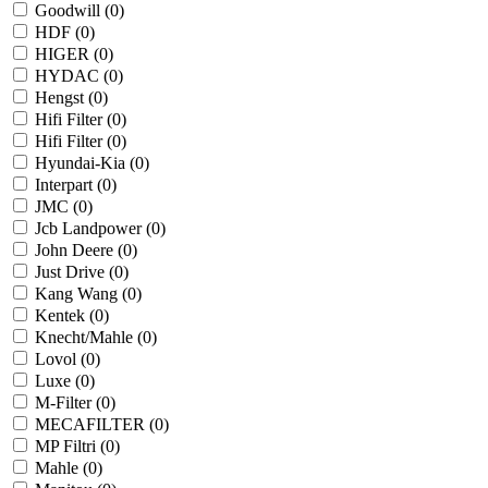
Goodwill (
0
)
HDF (
0
)
HIGER (
0
)
HYDAC (
0
)
Hengst (
0
)
Hifi Filter (
0
)
Hifi Filter (
0
)
Hyundai-Kia (
0
)
Interpart (
0
)
JMC (
0
)
Jcb Landpower (
0
)
John Deere (
0
)
Just Drive (
0
)
Kang Wang (
0
)
Kentek (
0
)
Knecht/Mahle (
0
)
Lovol (
0
)
Luxe (
0
)
M-Filter (
0
)
MECAFILTER (
0
)
MP Filtri (
0
)
Mahle (
0
)