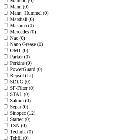
Manitou (
0
)
Mann (
0
)
Mann+Hummel (
0
)
Marshall (
0
)
Masuma (
0
)
Mercedes (
0
)
Nac (
0
)
Nano Grease (
0
)
OMT (
0
)
Parker (
0
)
Perkins (
0
)
PowerGuard (
0
)
Repsol (
12
)
SDLG (
0
)
SF-Filter (
0
)
STAL (
0
)
Sakura (
0
)
Separ (
0
)
Sinopec (
12
)
Startec (
0
)
TSN (
0
)
Technik (
0
)
Tehfil (
0
)