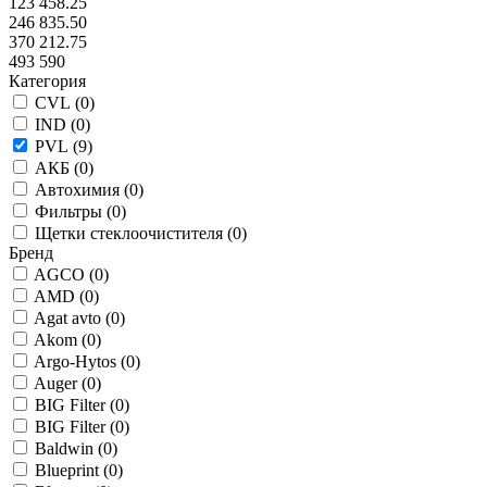
123 458.25
246 835.50
370 212.75
493 590
Категория
CVL (
0
)
IND (
0
)
PVL (
9
)
АКБ (
0
)
Автохимия (
0
)
Фильтры (
0
)
Щетки стеклоочистителя (
0
)
Бренд
AGCO (
0
)
AMD (
0
)
Agat avto (
0
)
Akom (
0
)
Argo-Hytos (
0
)
Auger (
0
)
BIG Filter (
0
)
BIG Filter (
0
)
Baldwin (
0
)
Blueprint (
0
)