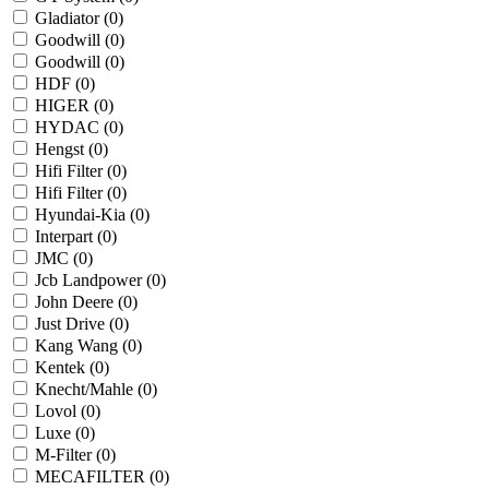
Gladiator (
0
)
Goodwill (
0
)
Goodwill (
0
)
HDF (
0
)
HIGER (
0
)
HYDAC (
0
)
Hengst (
0
)
Hifi Filter (
0
)
Hifi Filter (
0
)
Hyundai-Kia (
0
)
Interpart (
0
)
JMC (
0
)
Jcb Landpower (
0
)
John Deere (
0
)
Just Drive (
0
)
Kang Wang (
0
)
Kentek (
0
)
Knecht/Mahle (
0
)
Lovol (
0
)
Luxe (
0
)
M-Filter (
0
)
MECAFILTER (
0
)