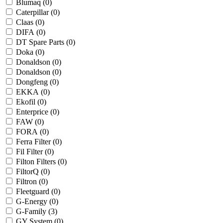
Blumaq (
0
)
Caterpillar (
0
)
Claas (
0
)
DIFA (
0
)
DT Spare Parts (
0
)
Doka (
0
)
Donaldson (
0
)
Donaldson (
0
)
Dongfeng (
0
)
EKKA (
0
)
Ekofil (
0
)
Enterprice (
0
)
FAW (
0
)
FORA (
0
)
Ferra Filter (
0
)
Fil Filter (
0
)
Filton Filters (
0
)
FiltorQ (
0
)
Filtron (
0
)
Fleetguard (
0
)
G-Energy (
0
)
G-Family (
3
)
GY System (
0
)