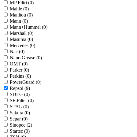
MP Filtri (
0
)
Mahle (
0
)
Manitou (
0
)
Mann (
0
)
Mann+Hummel (
0
)
Marshall (
0
)
Masuma (
0
)
Mercedes (
0
)
Nac (
0
)
Nano Grease (
0
)
OMT (
0
)
Parker (
0
)
Perkins (
0
)
PowerGuard (
0
)
Repsol (
9
)
SDLG (
0
)
SF-Filter (
0
)
STAL (
0
)
Sakura (
0
)
Separ (
0
)
Sinopec (
2
)
Startec (
0
)