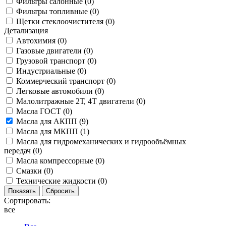
Фильтры салонные (
0
)
Фильтры топливные (
0
)
Щетки стеклоочистителя (
0
)
Детализация
Автохимия (
0
)
Газовые двигатели (
0
)
Грузовой транспорт (
0
)
Индустриальные (
0
)
Коммерческий транспорт (
0
)
Легковые автомобили (
0
)
Малолитражные 2Т, 4Т двигатели (
0
)
Масла ГОСТ (
0
)
Масла для АКПП (
9
)
Масла для МКПП (
1
)
Масла для гидромеханических и гидрообъёмных
передач (
0
)
Масла компрессорные (
0
)
Смазки (
0
)
Технические жидкости (
0
)
Сортировать:
все