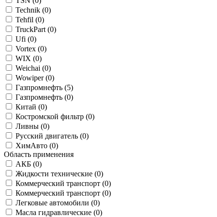
TSN (
0
)
Technik (
0
)
Tehfil (
0
)
TruckPart (
0
)
Ufi (
0
)
Vortex (
0
)
WIX (
0
)
Weichai (
0
)
Wowiper (
0
)
Газпромнефть (
5
)
Газпромнефть (
0
)
Китай (
0
)
Костромской фильтр (
0
)
Ливны (
0
)
Русский двигатель (
0
)
ХимАвто (
0
)
Область применения
АКБ (
0
)
Жидкости технические (
0
)
Коммерческий транспорт (
0
)
Коммерческий транспорт (
0
)
Легковые автомобили (
0
)
Масла гидравлические (
0
)