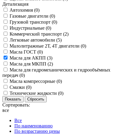
Детализация
Автохимия (
0
)
Газовые двигатели (
0
)
Грузовой транспорт (
0
)
Индустриальные (
0
)
Коммерческий транспорт (
2
)
Легковые автомобили (
5
)
Малолитражные 2Т, 4Т двигатели (
0
)
Масла ГОСТ (
0
)
Масла для АКПП (
3
)
Масла для МКПП (
2
)
Масла для гидромеханических и гидрообъёмных
передач (
0
)
Масла компрессорные (
0
)
Смазки (
0
)
Технические жидкости (
0
)
Сортировать:
все
Все
По наименованию
По возрастанию цены