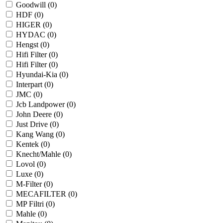
Goodwill (
0
)
HDF (
0
)
HIGER (
0
)
HYDAC (
0
)
Hengst (
0
)
Hifi Filter (
0
)
Hifi Filter (
0
)
Hyundai-Kia (
0
)
Interpart (
0
)
JMC (
0
)
Jcb Landpower (
0
)
John Deere (
0
)
Just Drive (
0
)
Kang Wang (
0
)
Kentek (
0
)
Knecht/Mahle (
0
)
Lovol (
0
)
Luxe (
0
)
M-Filter (
0
)
MECAFILTER (
0
)
MP Filtri (
0
)
Mahle (
0
)