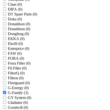
Claas (
0
)
DIFA (
0
)
DT Spare Parts (
0
)
Doka (
0
)
Donaldson (
0
)
Donaldson (
0
)
Dongfeng (
0
)
EKKA (
0
)
Ekofil (
0
)
Enterprice (
0
)
FAW (
0
)
FORA (
0
)
Ferra Filter (
0
)
Fil Filter (
0
)
FiltorQ (
0
)
Filtron (
0
)
Fleetguard (
0
)
G-Energy (
0
)
G-Family (
3
)
GY System (
0
)
Gladiator (
0
)
Goodwill (
0
)