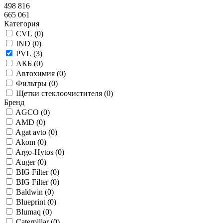
498 816
665 061
Категория
CVL (
0
)
IND (
0
)
PVL (
3
)
АКБ (
0
)
Автохимия (
0
)
Фильтры (
0
)
Щетки стеклоочистителя (
0
)
Бренд
AGCO (
0
)
AMD (
0
)
Agat avto (
0
)
Akom (
0
)
Argo-Hytos (
0
)
Auger (
0
)
BIG Filter (
0
)
BIG Filter (
0
)
Baldwin (
0
)
Blueprint (
0
)
Blumaq (
0
)
Caterpillar (
0
)