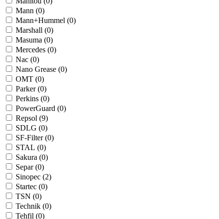
Manitou (
0
)
Mann (
0
)
Mann+Hummel (
0
)
Marshall (
0
)
Masuma (
0
)
Mercedes (
0
)
Nac (
0
)
Nano Grease (
0
)
OMT (
0
)
Parker (
0
)
Perkins (
0
)
PowerGuard (
0
)
Repsol (
9
)
SDLG (
0
)
SF-Filter (
0
)
STAL (
0
)
Sakura (
0
)
Separ (
0
)
Sinopec (
2
)
Startec (
0
)
TSN (
0
)
Technik (
0
)
Tehfil (
0
)