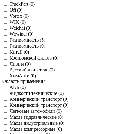
TruckPart (
0
)
Ufi (
0
)
Vortex (
0
)
WIX (
0
)
Weichai (
0
)
Wowiper (
0
)
Газпромнефть (
5
)
Газпромнефть (
0
)
Китай (
0
)
Костромской фильтр (
0
)
Ливны (
0
)
Русский двигатель (
0
)
ХимАвто (
0
)
Область применения
АКБ (
0
)
Жидкости технические (
0
)
Коммерческий транспорт (
0
)
Коммерческий транспорт (
0
)
Легковые автомобили (
0
)
Масла гидравлические (
0
)
Масла индустриальные (
0
)
Масла компрессорные (
0
)