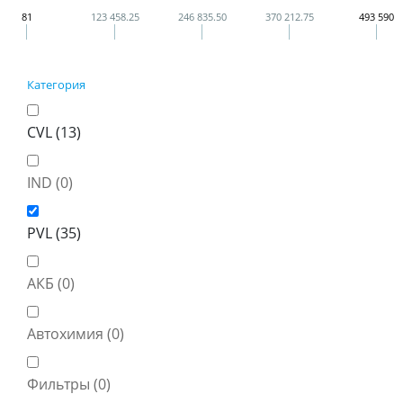
81
123 458.25
246 835.50
370 212.75
493 590
Категория
CVL (
13
)
IND (
0
)
PVL (
35
)
АКБ (
0
)
Автохимия (
0
)
Фильтры (
0
)