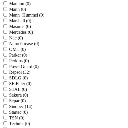
Manitou (
0
)
Mann (
0
)
Mann+Hummel (
0
)
Marshall (
0
)
Masuma (
0
)
Mercedes (
0
)
Nac (
0
)
Nano Grease (
0
)
OMT (
0
)
Parker (
0
)
Perkins (
0
)
PowerGuard (
0
)
Repsol (
32
)
SDLG (
0
)
SF-Filter (
0
)
STAL (
0
)
Sakura (
0
)
Separ (
0
)
Sinopec (
14
)
Startec (
0
)
TSN (
0
)
Technik (
0
)