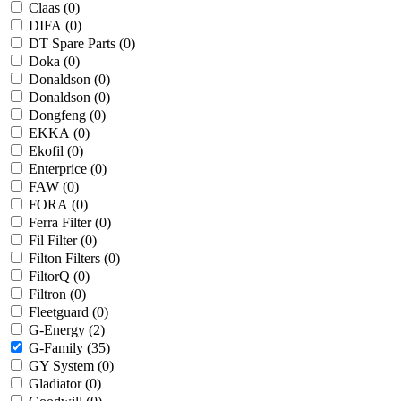
Claas (
0
)
DIFA (
0
)
DT Spare Parts (
0
)
Doka (
0
)
Donaldson (
0
)
Donaldson (
0
)
Dongfeng (
0
)
EKKA (
0
)
Ekofil (
0
)
Enterprice (
0
)
FAW (
0
)
FORA (
0
)
Ferra Filter (
0
)
Fil Filter (
0
)
Filton Filters (
0
)
FiltorQ (
0
)
Filtron (
0
)
Fleetguard (
0
)
G-Energy (
2
)
G-Family (
35
)
GY System (
0
)
Gladiator (
0
)