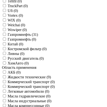
Tehfil (
0
)
TruckPart (
0
)
Ufi (
0
)
Vortex (
0
)
WIX (
0
)
Weichai (
0
)
Wowiper (
0
)
Газпромнефть (
31
)
Газпромнефть (
0
)
Китай (
0
)
Костромской фильтр (
0
)
Ливны (
0
)
Русский двигатель (
0
)
ХимАвто (
0
)
Область применения
АКБ (
0
)
Жидкости технические (
9
)
Коммерческий транспорт (
0
)
Коммерческий транспорт (
0
)
Легковые автомобили (
0
)
Масла гидравлические (
0
)
Масла индустриальные (
0
)
Масла компрессорные (
0
)