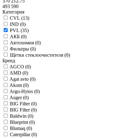
370 212.75
493 590
Категория
CVL (
13
)
IND (
0
)
PVL (
35
)
АКБ (
0
)
Автохимия (
0
)
Фильтры (
0
)
Щетки стеклоочистителя (
0
)
Бренд
AGCO (
0
)
AMD (
0
)
Agat avto (
0
)
Akom (
0
)
Argo-Hytos (
0
)
Auger (
0
)
BIG Filter (
0
)
BIG Filter (
0
)
Baldwin (
0
)
Blueprint (
0
)
Blumaq (
0
)
Caterpillar (
0
)