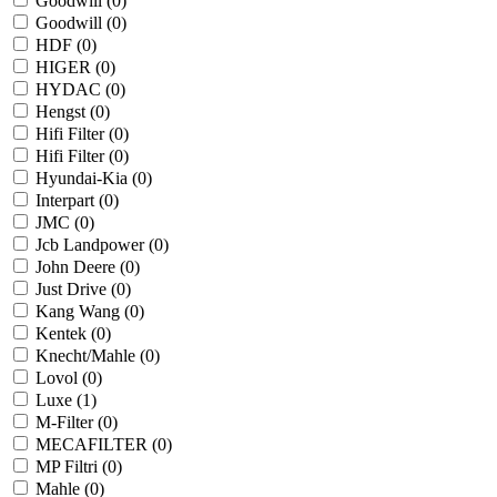
Goodwill (
0
)
Goodwill (
0
)
HDF (
0
)
HIGER (
0
)
HYDAC (
0
)
Hengst (
0
)
Hifi Filter (
0
)
Hifi Filter (
0
)
Hyundai-Kia (
0
)
Interpart (
0
)
JMC (
0
)
Jcb Landpower (
0
)
John Deere (
0
)
Just Drive (
0
)
Kang Wang (
0
)
Kentek (
0
)
Knecht/Mahle (
0
)
Lovol (
0
)
Luxe (
1
)
M-Filter (
0
)
MECAFILTER (
0
)
MP Filtri (
0
)
Mahle (
0
)